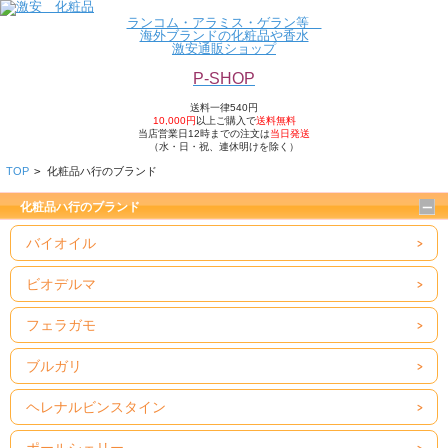
ランコム・アラミス・ゲラン等
海外ブランドの化粧品や香水
激安通販ショップ
P-SHOP
送料一律540円
10,000円
以上ご購入で
送料無料
当店営業日12
時までの注文は
当
日発送
（水・日・祝、連休明けを除く）
TOP
>
化粧品ハ行のブランド
化粧品ハ行のブランド
バイオイル
ビオデルマ
フェラガモ
ブルガリ
ヘレナルビンスタイン